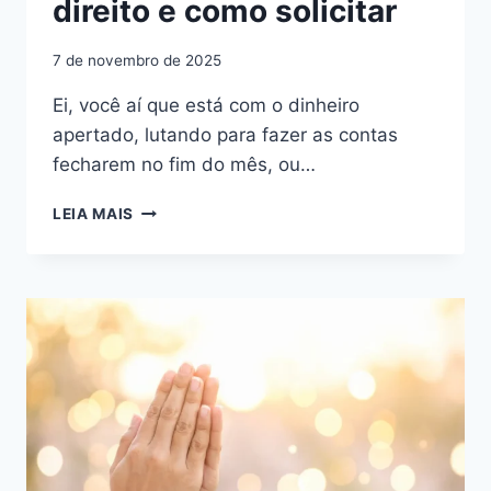
direito e como solicitar
7 de novembro de 2025
Ei, você aí que está com o dinheiro
apertado, lutando para fazer as contas
fecharem no fim do mês, ou…
O
LEIA MAIS
QUE
É
BPC,
QUEM
TEM
DIREITO
E
COMO
SOLICITAR