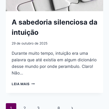
A sabedoria silenciosa da
intuição
29 de outubro de 2025
Durante muito tempo, intuição era uma
palavra que até existia em algum dicionário
desse mundo por onde perambulo. Claro!
Não…
A
LEIA MAIS
SABEDORIA
SILENCIOSA
DA
INTUIÇÃO
Navegação
Página
1
2
3
…
8