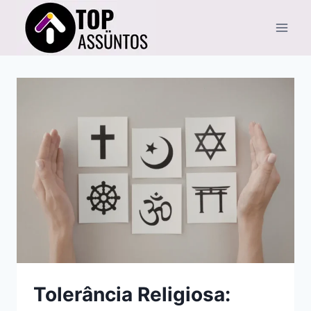
Pular
para
o
Conteúdo
Tolerância Religiosa: