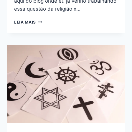
aqui do blog onde eu já venho trabalhando
essa questão da religião x…
O
LEIA MAIS
QUE
UNE
AS
RELIGIÕES:
ESPIRITUALIDADE
SEM
CONFLITO
RELIGIOSO