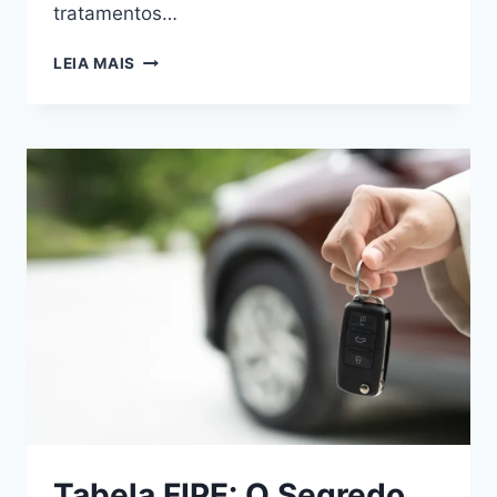
tratamentos…
COMO
LEIA MAIS
PEGAR
REMÉDIOS
DE
GRAÇA
NO
FARMÁCIA
POPULAR
E
ECONOMIZAR
Tabela FIPE: O Segredo