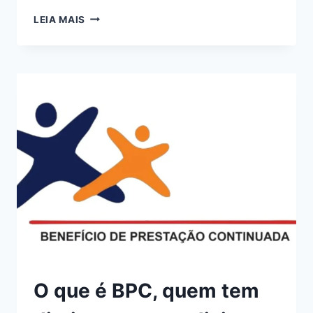
MP
LEIA MAIS
1300/2025
E
SEU
IMPACTO
NO
SETOR
DE
ENERGIA
SOLAR
O que é BPC, quem tem